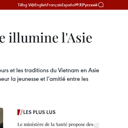
Tiếng Việt
English
Français
Español
Русский
中文
 illumine l'Asie
rs et les traditions du Vietnam en Asie
ur la jeunesse et l’amitié entre les
LES PLUS LUS
Le ministère de la Santé propose des