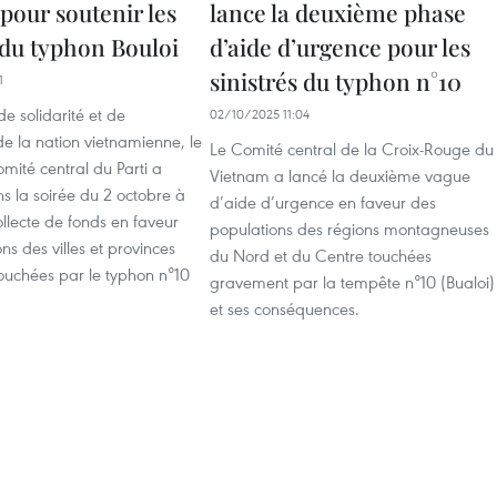
pour soutenir les
lance la deuxième phase
 du typhon Bouloi
d’aide d’urgence pour les
sinistrés du typhon n°10
1
de solidarité et de
02/10/2025 11:04
e la nation vietnamienne, le
Le Comité central de la Croix-Rouge du
mité central du Parti a
Vietnam a lancé la deuxième vague
s la soirée du 2 octobre à
d’aide d’urgence en faveur des
llecte de fonds en faveur
populations des régions montagneuses
ns des villes et provinces
du Nord et du Centre touchées
ouchées par le typhon n°10
gravement par la tempête n°10 (Bualoi)
et ses conséquences.