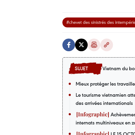
#chevet des sinistrés des intempéri
Vietnam du bo
Mieux protéger les travaill
Le tourisme vietnamien att
des arrivées internationals
Achèvement 
internats multiniveaux en z
LE 15 OCT