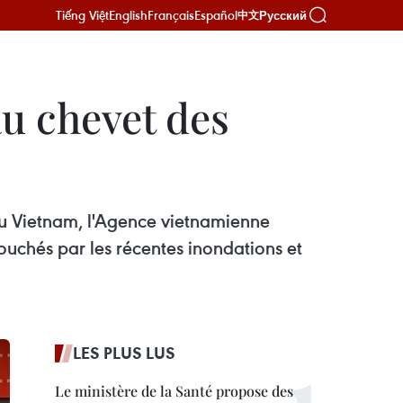
Tiếng Việt
English
Français
Español
Русский
中文
u chevet des
e du Vietnam, l'Agence vietnamienne
uchés par les récentes inondations et
LES PLUS LUS
Le ministère de la Santé propose des