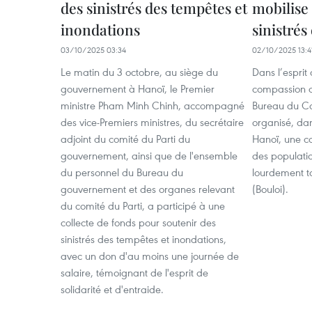
des sinistrés des tempêtes et
mobilise 
inondations
sinistrés
03/10/2025 03:34
02/10/2025 13:4
Le matin du 3 octobre, au siège du
Dans l’esprit 
gouvernement à Hanoï, le Premier
compassion d
ministre Pham Minh Chinh, accompagné
Bureau du Co
des vice-Premiers ministres, du secrétaire
organisé, dan
adjoint du comité du Parti du
Hanoï, une co
gouvernement, ainsi que de l'ensemble
des populatio
du personnel du Bureau du
lourdement t
gouvernement et des organes relevant
(Bouloi).
du comité du Parti, a participé à une
collecte de fonds pour soutenir des
sinistrés des tempêtes et inondations,
avec un don d'au moins une journée de
salaire, témoignant de l'esprit de
solidarité et d'entraide.