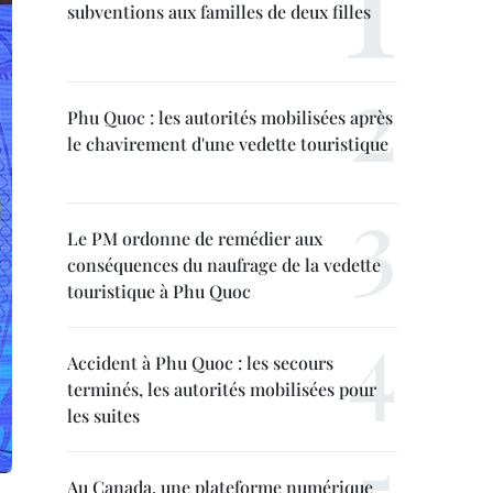
subventions aux familles de deux filles
Phu Quoc : les autorités mobilisées après
le chavirement d'une vedette touristique
Le PM ordonne de remédier aux
conséquences du naufrage de la vedette
touristique à Phu Quoc
Accident à Phu Quoc : les secours
terminés, les autorités mobilisées pour
les suites
Au Canada, une plateforme numérique