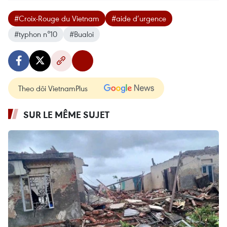
#Croix-Rouge du Vietnam
#aide d’urgence
#typhon n°10
#Bualoi
Theo dõi VietnamPlus
SUR LE MÊME SUJET