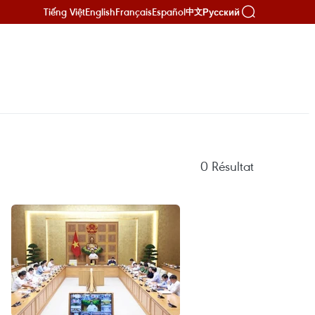
Tiếng Việt
English
Français
Español
Русский
中文
0
Résultat