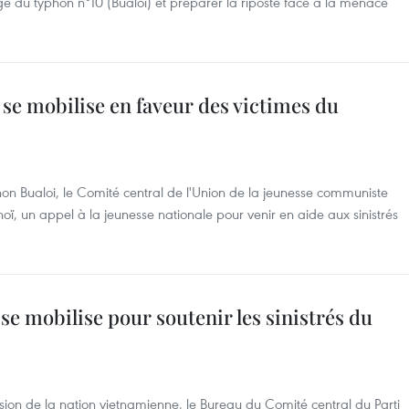
e du typhon n°10 (Bualoi) et préparer la riposte face à la menace
se mobilise en faveur des victimes du
n Bualoi, le Comité central de l'Union de la jeunesse communiste
oï, un appel à la jeunesse nationale pour venir en aide aux sinistrés
se mobilise pour soutenir les sinistrés du
ssion de la nation vietnamienne, le Bureau du Comité central du Parti