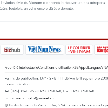
 l'aviation civile du Vietnam a annoncé la réouverture des aéroports
ân. Toutefois, un vol a encore dû être dérouté.
Propriété intellectuelle
Conditions d'utilisation
RSS
Appui
Langues
VN
Permis de publication: 1374/GP-BTTTT délivré le 11 septembre 2008 
Communication.
Tél: (024) 39411349 - (024) 39411348, Fax: (024) 39411348
E-mail:
vietnamplus@vnanet.vn
© Droits d'auteur du VietnamPlus, VNA. La reproduction sans la per