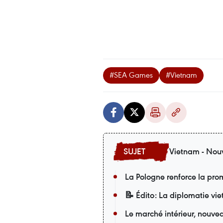
#SEA Games
#Vietnam
Vietnam - Nouv
La Pologne renforce la pro
📝 Édito: La diplomatie v
Le marché intérieur, nouvea