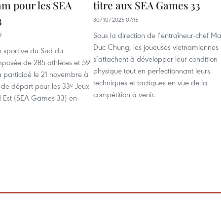
am pour les SEA
titre aux SEA Games 33
3
30/10/2025 07:15
Sous la direction de l’entraîneur-chef Ma
9
Duc Chung, les joueuses vietnamiennes
n sportive du Sud du
s’attachent à développer leur condition
posée de 285 athlètes et 59
physique tout en perfectionnant leurs
a participé le 21 novembre à
techniques et tactiques en vue de la
 de départ pour les 33ᵉ Jeux
compétition à venir.
d-Est (SEA Games 33) en