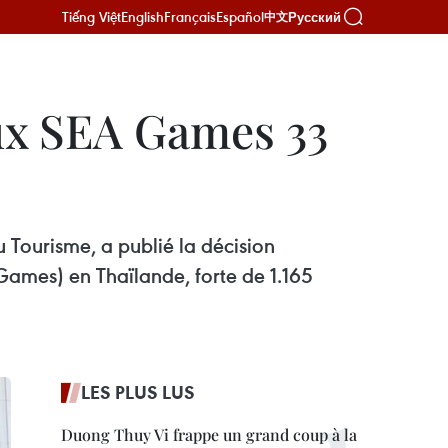
Tiếng Việt
English
Français
Español
Русский
中文
aux SEA Games 33
u Tourisme, a publié la décision
Games) en Thaïlande, forte de 1.165
LES PLUS LUS
Duong Thuy Vi frappe un grand coup à la