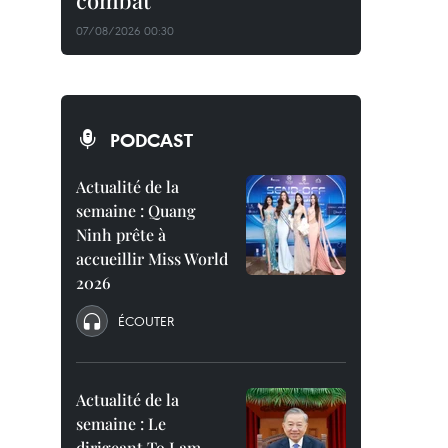
combat
07/08/2026 00:30
PODCAST
Actualité de la
semaine : Quang
Ninh prête à
accueillir Miss World
2026
ÉCOUTER
Actualité de la
semaine : Le
dirigeant To Lam