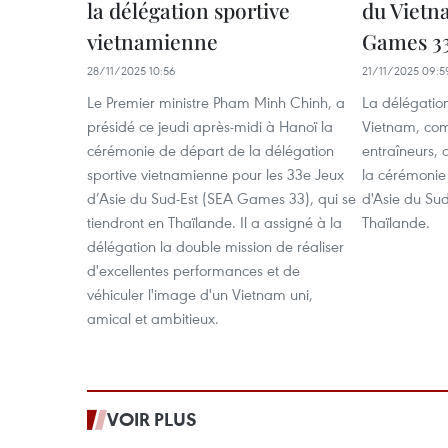
la délégation sportive
du Vietn
vietnamienne
Games 3
28/11/2025 10:56
21/11/2025 09:5
Le Premier ministre Pham Minh Chinh, a
La délégatio
présidé ce jeudi après-midi à Hanoï la
Vietnam, com
cérémonie de départ de la délégation
entraîneurs, 
sportive vietnamienne pour les 33e Jeux
la cérémonie
d’Asie du Sud-Est (SEA Games 33), qui se
d'Asie du Su
tiendront en Thaïlande. Il a assigné à la
Thaïlande.
délégation la double mission de réaliser
d'excellentes performances et de
véhiculer l'image d'un Vietnam uni,
amical et ambitieux.
VOIR PLUS