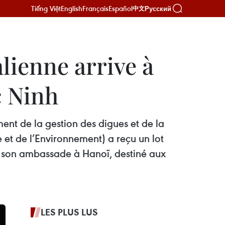
Tiếng Việt
English
Français
Español
Русский
中文
lienne arrive à
c Ninh
ment de la gestion des digues et de la
e et de l’Environnement) a reçu un lot
de son ambassade à Hanoï, destiné aux
LES PLUS LUS