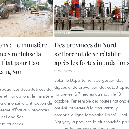
ons : Le ministère
Des provinces du Nord
ces mobilise la
s’efforcent de se rétablir
d’État pour Cao
après les fortes inondation
Lang Son
13/10/2025 07:31
Selon le Département de gestion des
5
digues et de prévention des catastroph
séquences dévastatrices des
naturelles, à 7 heures du matin le 13
s et inondations, le ministère
octobre, l’ensemble des routes national
a annoncé la distribution de
ont été rouvertes à la circulation, y
éserve d'État aux provinces
compris la ligne ferroviaire Hanoï - Thai
et Lang Son,
Nguyen, la province la plus touchée par
ent touchées.
les inondations ces derniers jours.