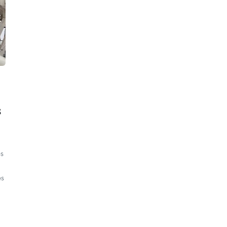
s
es
es