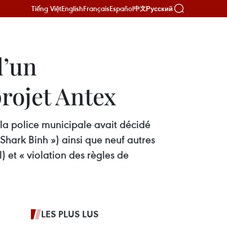
Tiếng Việt
English
Français
Español
Русский
中文
d’un
rojet Antex
 la police municipale avait décidé
hark Binh ») ainsi que neuf autres
 et « violation des règles de
LES PLUS LUS