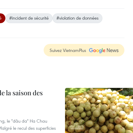
é
#incident de sécurité
#violation de données
Suivez VietnamPlus
e la saison des
ng, le "dâu da" Ha Chau
algré le recul des superficies