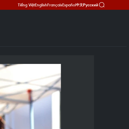
Tiếng Việt
English
Français
Español
Русский
中文