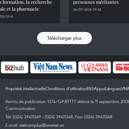
a formation, la recherche
personnes méritantes
le et la pharmacie
26/07/2026 09:53
26 03:41
Télécharger plus
Propriété intellectuelle
Conditions d'utilisation
RSS
Appui
Langues
VN
Permis de publication: 1374/GP-BTTTT délivré le 11 septembre 2008 
Communication.
Tél: (024) 39411349 - (024) 39411348, Fax: (024) 39411348
E-mail:
vietnamplus@vnanet.vn