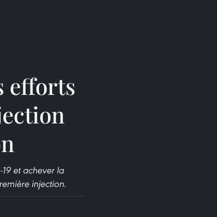
 efforts
jection
on
-19 et achever la
remière injection.