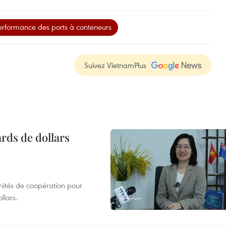
erformance des ports à conteneurs
Suivez VietnamPlus
ards de dollars
unités de coopération pour
llars.