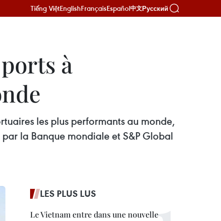
Tiếng Việt
English
Français
Español
Русский
中文
 ports à
onde
rtuaires les plus performants au monde,
é par la Banque mondiale et S&P Global
LES PLUS LUS
Le Vietnam entre dans une nouvelle