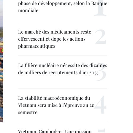
phase de développement, selon la Banque
mondiale
Le marché des médicaments reste
effervescent et dope les actions
pharmaceutiques
La filière nucléaire nécessite des dizaines
de milliers de recrutements d’ici 2035
La stabilité macroéconomique du
Vietnam sera mise à l’épreuve au 2e
semestre
Vietnam-Cambodge : Une mission