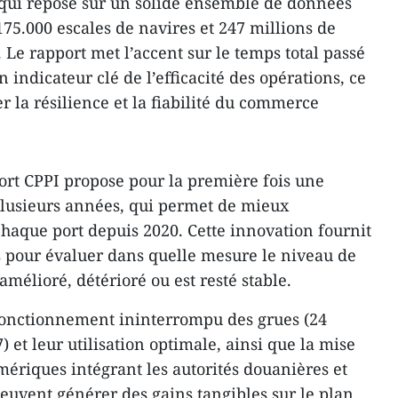
qui repose sur un solide ensemble de données
75.000 escales de navires et 247 millions de
e rapport met l’accent sur le temps total passé
indicateur clé de l’efficacité des opérations, ce
er la résilience et la fiabilité du commerce
ort CPPI propose pour la première fois une
plusieurs années, qui permet de mieux
haque port depuis 2020. Cette innovation fournit
 pour évaluer dans quelle mesure le niveau de
amélioré, détérioré ou est resté stable.
 fonctionnement ininterrompu des grues (24
7) et leur utilisation optimale, ainsi que la mise
ériques intégrant les autorités douanières et
peuvent générer des gains tangibles sur le plan