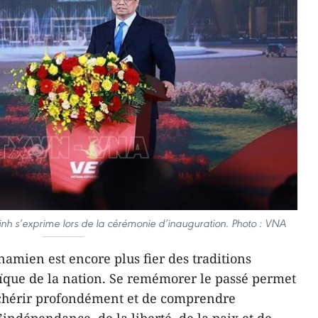
nh s’exprime lors de la cérémonie d’inauguration. Photo : VNA
namien est encore plus fier des traditions
oïque de la nation. Se remémorer le passé permet
e chérir profondément et de comprendre
’indépendance, de la liberté, de la paix et de