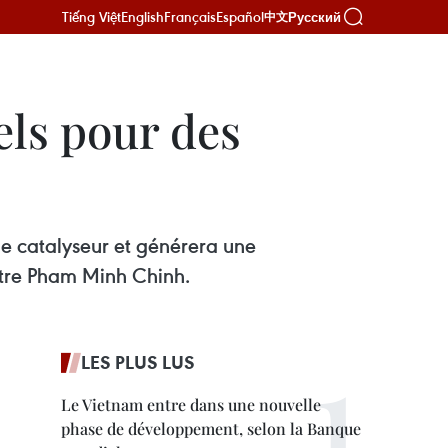
Tiếng Việt
English
Français
Español
Русский
中文
els pour des
 de catalyseur et générera une
istre Pham Minh Chinh.
LES PLUS LUS
Le Vietnam entre dans une nouvelle
phase de développement, selon la Banque