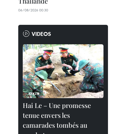
Thaïlande
06/08/2026 00:30
VIDEOS
Hai Le – Une promesse
tenue envers les
camarades tombés au