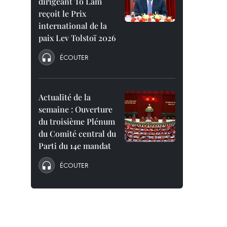
dirigeant To Lam
reçoit le Prix
international de la
paix Lev Tolstoï 2026
ÉCOUTER
Actualité de la
semaine : Ouverture
du troisième Plénum
du Comité central du
Parti du 14e mandat
ÉCOUTER