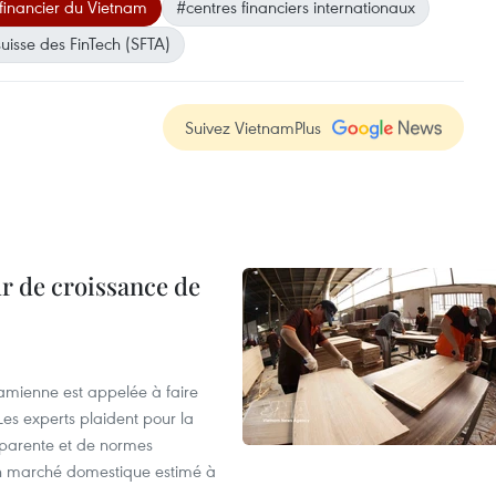
financier du Vietnam
#centres financiers internationaux
uisse des FinTech (SFTA)
Suivez VietnamPlus
r de croissance de
tnamienne est appelée à faire
es experts plaident pour la
sparente et de normes
'un marché domestique estimé à