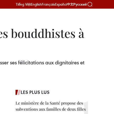
Tiếng Việt
English
Français
Español
Русский
中文
les bouddhistes à
r ses félicitations aux dignitaires et
LES PLUS LUS
Le ministère de la Santé propose des
subventions aux familles de deux filles