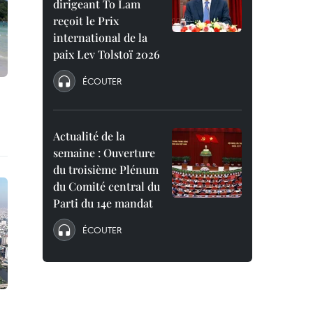
dirigeant To Lam
reçoit le Prix
international de la
paix Lev Tolstoï 2026
ÉCOUTER
Actualité de la
semaine : Ouverture
du troisième Plénum
du Comité central du
Parti du 14e mandat
ÉCOUTER