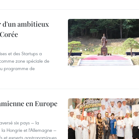
r d'un ambitieux
 Corée
ses et des Startups a
wa comme zone spéciale de
 du programme de
tnamienne en Europe
versé six pays — la
, la Hongrie et l'Allemagne —
efs et experts gastronomiques