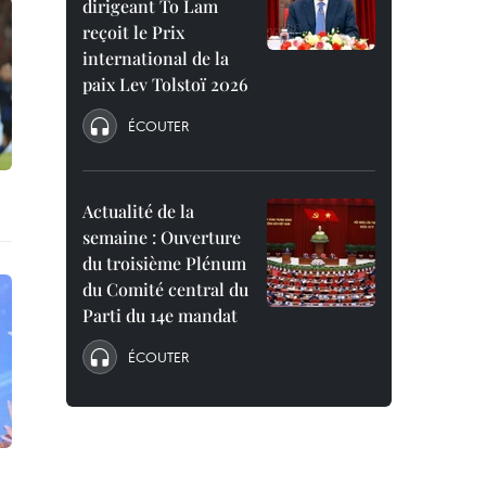
dirigeant To Lam
reçoit le Prix
international de la
paix Lev Tolstoï 2026
ÉCOUTER
Actualité de la
semaine : Ouverture
du troisième Plénum
du Comité central du
Parti du 14e mandat
ÉCOUTER