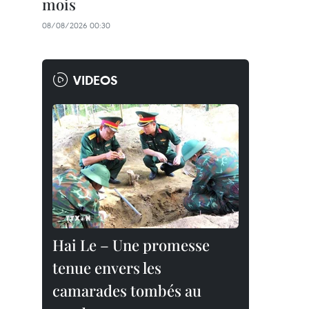
mois
08/08/2026 00:30
VIDEOS
Hai Le – Une promesse
tenue envers les
camarades tombés au