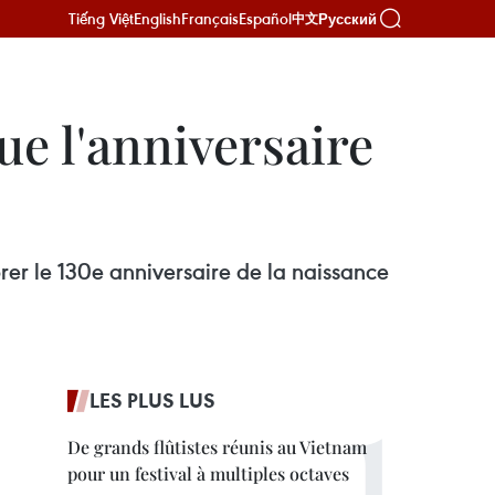
Tiếng Việt
English
Français
Español
Русский
中文
e l'anniversaire
rer le 130e anniversaire de la naissance
LES PLUS LUS
De grands flûtistes réunis au Vietnam
pour un festival à multiples octaves