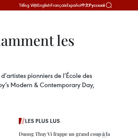
Tiếng Việt
English
Français
Español
Русский
中文
flamment les
d’artistes pionniers de l’École des
theby’s Modern & Contemporary Day,
LES PLUS LUS
Duong Thuy Vi frappe un grand coup à la