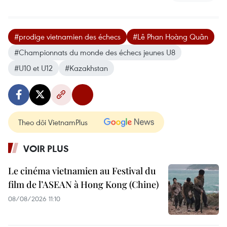
#prodige vietnamien des échecs
#Lê Phan Hoàng Quân
#Championnats du monde des échecs jeunes U8
#U10 et U12
#Kazakhstan
Theo dõi VietnamPlus
VOIR PLUS
Le cinéma vietnamien au Festival du
film de l’ASEAN à Hong Kong (Chine)
08/08/2026 11:10