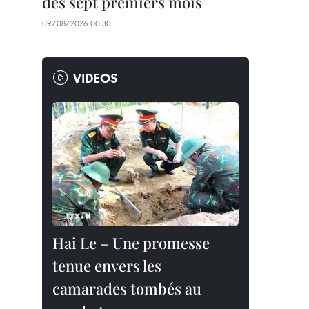
des sept premiers mois
09/08/2026 00:30
VIDEOS
Hai Le – Une promesse
tenue envers les
camarades tombés au