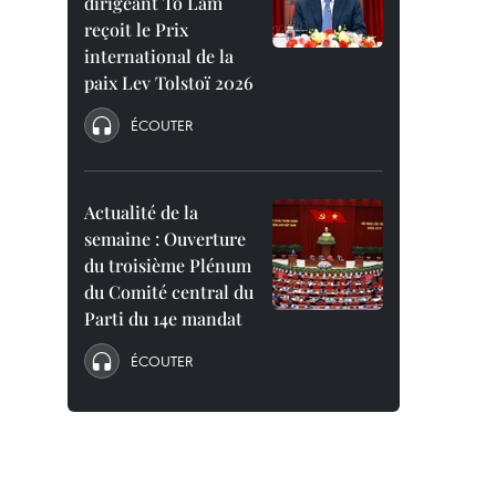
dirigeant To Lam
reçoit le Prix
international de la
paix Lev Tolstoï 2026
ÉCOUTER
Actualité de la
semaine : Ouverture
du troisième Plénum
du Comité central du
Parti du 14e mandat
ÉCOUTER