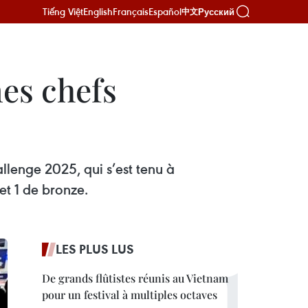
Tiếng Việt
English
Français
Español
Русский
中文
es chefs
llenge 2025, qui s’est tenu à
et 1 de bronze.
LES PLUS LUS
De grands flûtistes réunis au Vietnam
pour un festival à multiples octaves