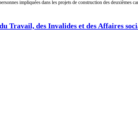
ersonnes impliquées dans les projets de construction des deuxièmes c
 Travail, des Invalides et des Affaires soci
 cadre de l’enquête élargie sur l’affaire survenue à la société Hoang Long
des Invalides et des Affaires sociales, Nguyên Ba Hoan, ainsi que trois a
e en examen 14 personnes
de de mettre en examen 14 personnes impliquées dans l’acquisition de 
e affaire de faux virement bancaire