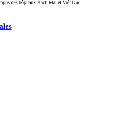
ampus des hôpitaux Bach Mai et Viêt Duc.
ales
 et dans certaines autres entités, la police avait engagé des poursuites
utres personnes.
95% des actions de la société Audio Visual Global par MobiFone.