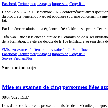
Facebook
Twitter
marque-pages
Impression
Copy link
Hanoï (VNA) - Le 13 septembre 2025, conformément aux disposition
du procureur général du Parquet populaire suprême concernant la mise 
loi.
Par la même résolution, il a également été décidé de suspendre l'exer
Trân Van Thuc est le chef adjoint de la Commission de la sensibilisat
de la formation, il a été élu député de la 15e législature au sein de 
#Mise en examen
#détention provisoire
#Trân Van Thuc
Facebook
Twitter
marque-pages
Impression
Copy link
Suivez VietnamPlus
Sur le même sujet
Mise en examen de cinq personnes liées aux
08/07/2025 15:37
Lors d'une conférence de presse du ministère de la Sécurité publique, 