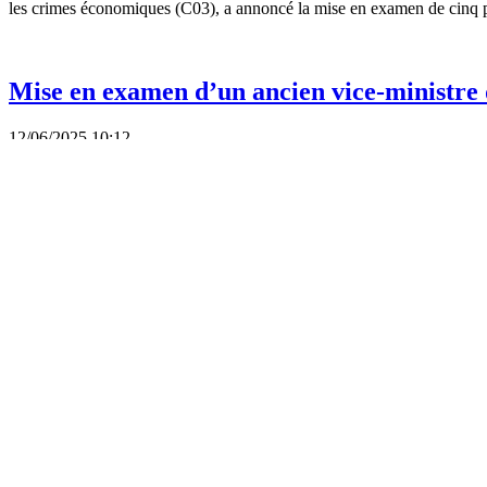
les crimes économiques (C03), a annoncé la mise en examen de cinq p
Mise en examen d’un ancien vice-ministre du
12/06/2025 10:12
Le 11 juin, le ministère de la Sécurité publique a annoncé que, dans le
pour « corruption passive » contre l’ancien vice-ministre du Travail, 
Affaire AVG : la police demande de mettr
03/09/2019 15:51
La Police d’investigation du ministère de la Sécurité publique deman
Voir plus
Le président de Mekolor poursuivi dans un