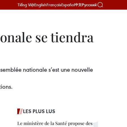
Tiếng Việt
English
Français
Español
Русский
中文
ionale se tiendra
ssemblée nationale s’est une nouvelle
tions.
LES PLUS LUS
Le ministère de la Santé propose des