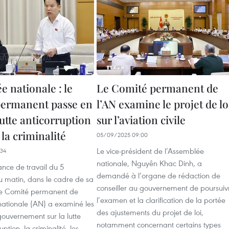
 nationale : le
Le Comité permanent de
ermanent passe en
l’AN examine le projet de lo
lutte anticorruption
sur l’aviation civile
 la criminalité
05/09/2025 09:00
Le vice-président de l’Assemblée
34
nationale, Nguyên Khac Dinh, a
ance de travail du 5
demandé à l’organe de rédaction de
 matin, dans le cadre de sa
conseiller au gouvernement de poursuiv
 le Comité permanent de
l’examen et la clarification de la portée
nationale (AN) a examiné les
des ajustements du projet de loi,
ouvernement sur la lutte
notamment concernant certains types
uption, la criminalité, les