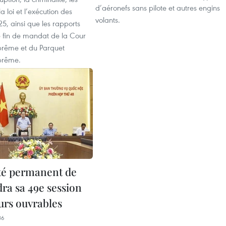
d’aéronefs sans pilote et autres engins
la loi et l’exécution des
volants.
5, ainsi que les rapports
e fin de mandat de la Cour
prême et du Parquet
prême.
té permanent de
dra sa 49e session
ours ouvrables
36