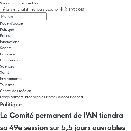
Vietnam+ (VietnamPlus)
Tiếng Việt
English
Français
Español
中文
Русский
Page d'accueil
Politique
Éditos
International
Société
Économie
Culture-Sports
Sciences
Santé
Environnement
Tourisme
Centre des médias
Longs formats
Infographies
Photos
Videos
Podcast
Politique
Le Comité permanent de l'AN tiendra
sa 49e session sur 5,5 jours ouvrables