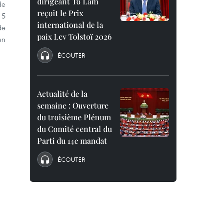
dirigeant To Lam
de
reçoit le Prix
 5
international de la
de
paix Lev Tolstoï 2026
en
ÉCOUTER
Actualité de la
semaine : Ouverture
du troisième Plénum
du Comité central du
Parti du 14e mandat
ÉCOUTER