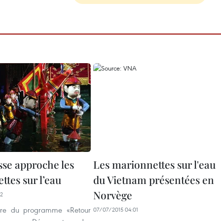
sse approche les
Les marionnettes sur l'eau
tes sur l’eau
du Vietnam présentées en
Norvège
12
dre du programme «Retour
07/07/2015 04:01