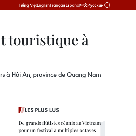
Tiếng Việt
English
Français
Español
Русский
中文
t touristique à
iteurs à Hôi An, province de Quang Nam
LES PLUS LUS
De grands flûtistes réunis au Vietnam
pour un festival à multiples octaves