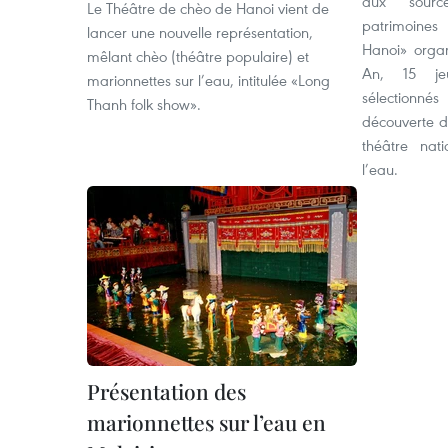
aux sour
Le Théâtre de chèo de Hanoi vient de
patrimoines
lancer une nouvelle représentation,
Hanoi» organ
mêlant chèo (théâtre populaire) et
An, 15 je
marionnettes sur l’eau, intitulée «Long
sélection
Thanh folk show».
découverte d
théâtre nat
l’eau.
Présentation des
marionnettes sur l’eau en