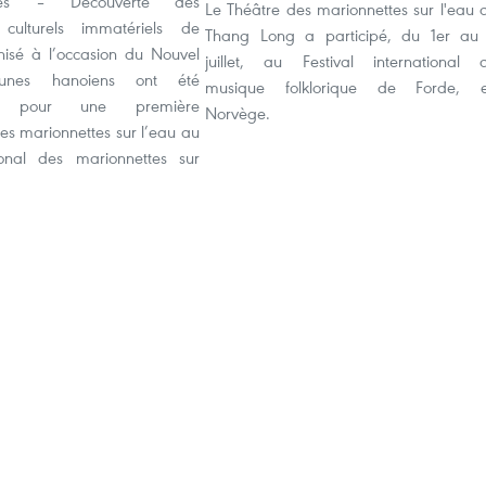
ces – Découverte des
Le Théâtre des marionnettes sur l'eau 
 culturels immatériels de
Thang Long a participé, du 1er au
isé à l’occasion du Nouvel
juillet, au Festival international 
unes hanoiens ont été
musique folklorique de Forde, 
nés pour une première
Norvège.
es marionnettes sur l’eau au
ional des marionnettes sur