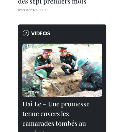
des sept premiers mois
09/08/2026 00:30
VIDEOS
Hai Le – Une promesse
tenue envers les
camarades tombés au