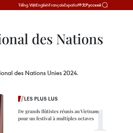
Tiếng Việt
English
Français
Español
Русский
中文
ional des Nations
ational des Nations Unies 2024.
LES PLUS LUS
De grands flûtistes réunis au Vietnam
pour un festival à multiples octaves