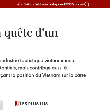
Tiếng Việt
English
Français
Español
Русский
中文
n quête d’un
industrie touristique vietnamienne.
antiels, mais contribue aussi à
ant la position du Vietnam sur la carte
LES PLUS LUS