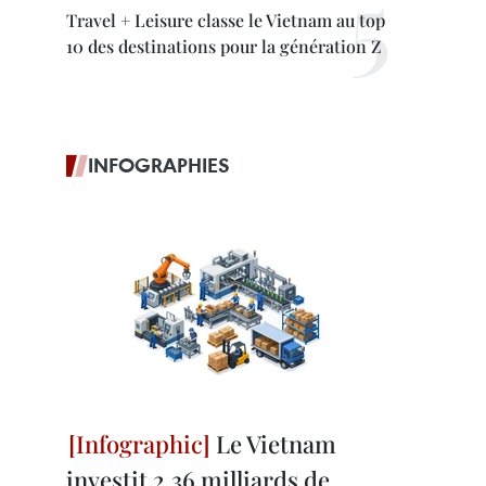
Travel + Leisure classe le Vietnam au top
10 des destinations pour la génération Z
INFOGRAPHIES
Le Vietnam
investit 2,36 milliards de