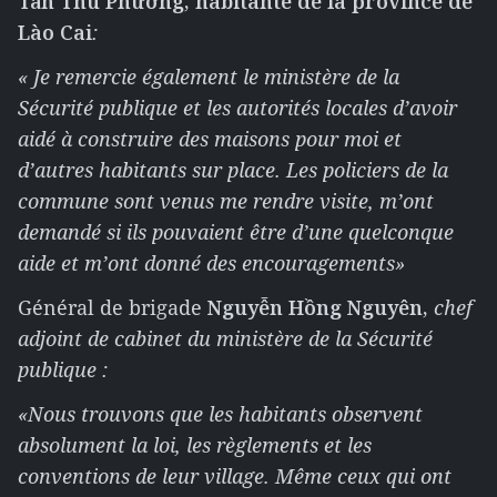
T
ẩ
n Thu Ph
ươ
ng, habitante de la province de
L
à
o Cai
:
« Je remercie également le ministère de la
Sécurité publique et les autorités locales d’avoir
aidé à construire des maisons pour moi et
d’autres habitants sur place. Les policiers de la
commune sont venus me rendre visite, m’ont
demandé si ils pouvaient être d’une quelconque
aide et m’ont donné des encouragements»
Général de brigade
Nguy
ễ
n H
ồ
ng Nguy
ê
n,
chef
adjoint de cabinet du ministère de la Sécurité
publique :
«Nous trouvons que les habitants observent
absolument la loi, les règlements et les
conventions de leur village. Même ceux qui ont