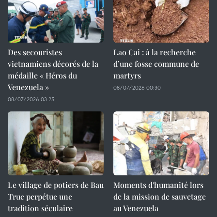
Des secouristes
Lao Cai : à la recherche
vietnamiens décorés de la
d’une fosse commune de
médaille « Héros du
martyrs
Venezuela »
08/07/2026 00:30
08/07/2026 03:25
Le village de potiers de Bau
Moments d'humanité lors
Truc perpétue une
de la mission de sauvetage
tradition séculaire
au Venezuela