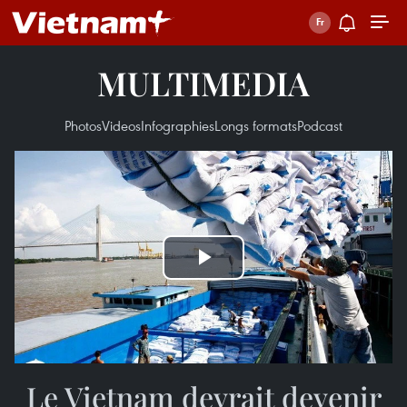
MULTIMEDIA
Photos
Videos
Infographies
Longs formats
Podcast
Play
Video
Le Vietnam devrait devenir