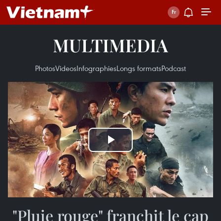
MULTIMEDIA
Photos
Videos
Infographies
Longs formats
Podcast
Play
Video
"Pluie rouge" franchit le cap