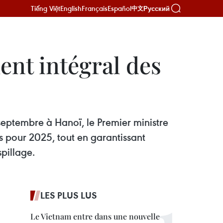
Tiếng Việt
English
Français
Español
Русский
中文
ent intégral des
 septembre à Hanoï, le Premier ministre
s pour 2025, tout en garantissant
spillage.
LES PLUS LUS
Le Vietnam entre dans une nouvelle