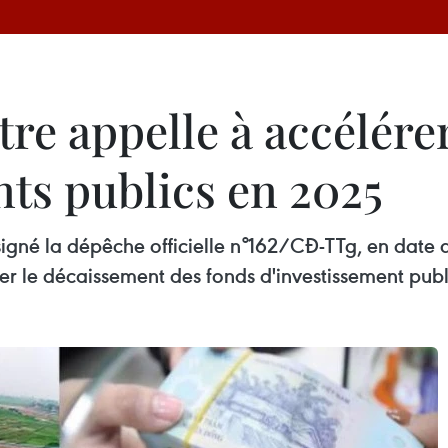
re appelle à accélére
nts publics en 2025
signé la dépêche officielle n°162/CĐ-TTg, en dat
érer le décaissement des fonds d'investissement pub