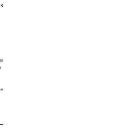
s
if
t
me