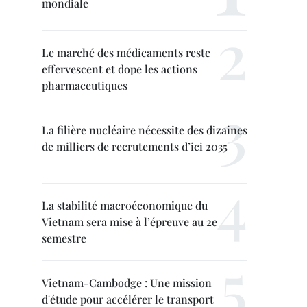
mondiale
Le marché des médicaments reste
effervescent et dope les actions
pharmaceutiques
La filière nucléaire nécessite des dizaines
de milliers de recrutements d’ici 2035
La stabilité macroéconomique du
Vietnam sera mise à l’épreuve au 2e
semestre
Vietnam-Cambodge : Une mission
d'étude pour accélérer le transport