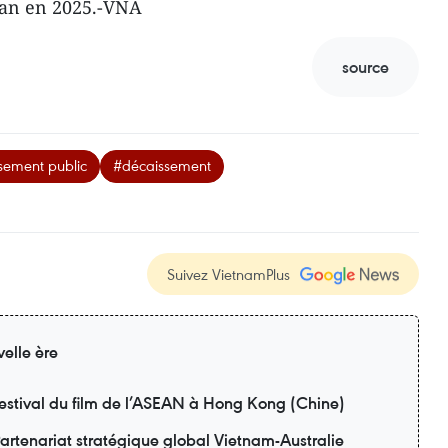
lan en 2025.-VNA
source
sement public
#décaissement
Suivez VietnamPlus
elle ère
estival du film de l’ASEAN à Hong Kong (Chine)
artenariat stratégique global Vietnam-Australie