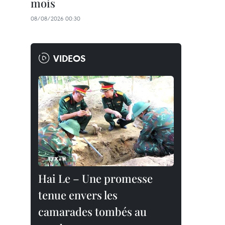
mois
08/08/2026 00:30
VIDEOS
Hai Le – Une promesse
tenue envers les
camarades tombés au