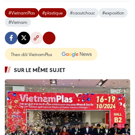
#VietnamPlas
#plastique
#caoutchouc
#exposition
#Vietnam
Theo dõi VietnamPlus
SUR LE MÊME SUJET