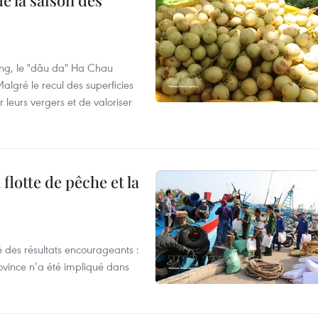
e la saison des
ng, le "dâu da" Ha Chau
algré le recul des superficies
r leurs vergers et de valoriser
flotte de pêche et la
 des résultats encourageants :
ovince n’a été impliqué dans