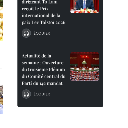
dirigeant To Lam
reçoit le Prix
international de la
paix Lev Tolstoï 2026
ÉCOUTER
Actualité de la
semaine : Ouverture
du troisième Plénum
du Comité central du
Parti du 14e mandat
ÉCOUTER