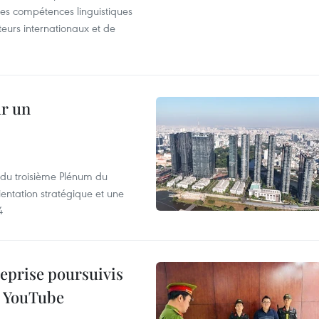
r les compétences linguistiques
iteurs internationaux et de
ur un
s du troisième Plénum du
entation stratégique et une
4
reprise poursuivis
r YouTube