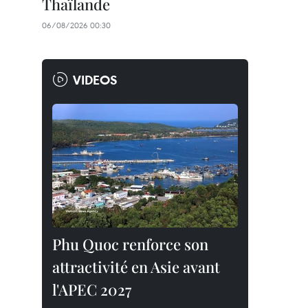
Thaïlande
06/08/2026 00:30
VIDEOS
Phu Quoc renforce son
attractivité en Asie avant
l'APEC 2027