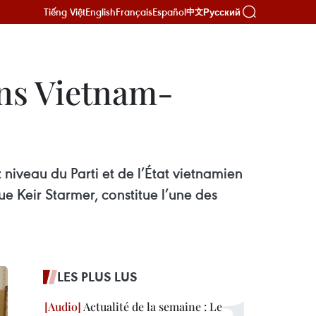
Tiếng Việt
English
Français
Español
Русский
中文
ons Vietnam-
 niveau du Parti et de l’État vietnamien
e Keir Starmer, constitue l’une des
LES PLUS LUS
Actualité de la semaine : Le