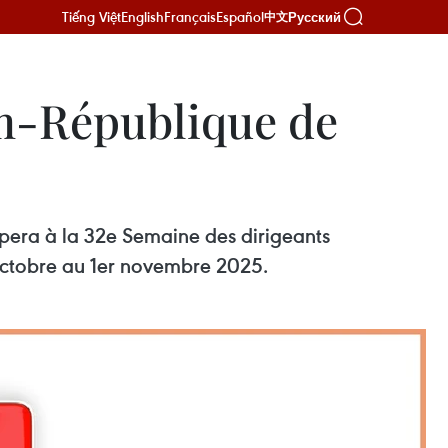
Tiếng Việt
English
Français
Español
Русский
中文
am-République de
ipera à la 32e Semaine des dirigeants
octobre au 1er novembre 2025.