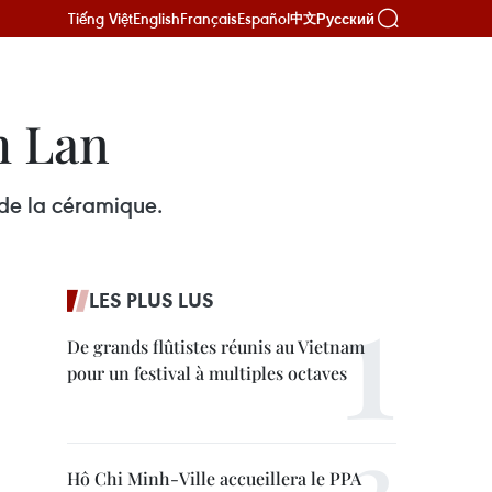
Tiếng Việt
English
Français
Español
Русский
中文
m Lan
 de la céramique.
LES PLUS LUS
De grands flûtistes réunis au Vietnam
pour un festival à multiples octaves
Hô Chi Minh-Ville accueillera le PPA