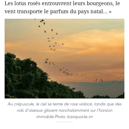
Les lotus rosés entrouvrent leurs bourgeons, le
vent transporte le parfum du pays natal… »
Au crépuscule, le ciel se teinte de rose violacé, tandis que des
vols d’oiseaux glissent nonchalamment sur l’horizon
immobile.Photo: baoquocte.vn