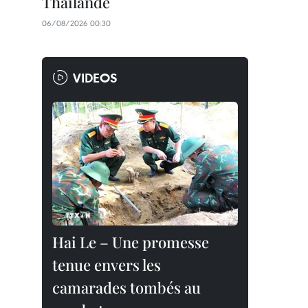
Thaïlande
06/08/2026 00:30
VIDEOS
Hai Le – Une promesse
tenue envers les
camarades tombés au