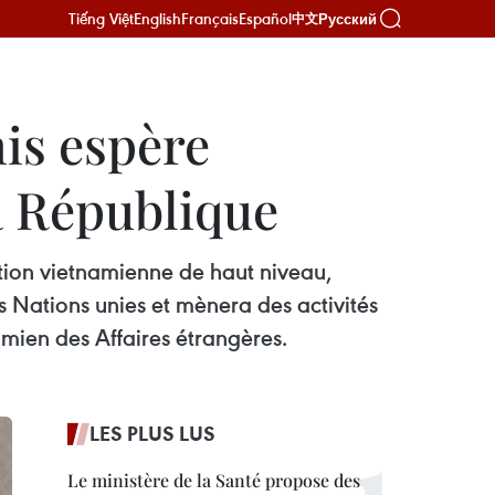
Tiếng Việt
English
Français
Español
Русский
中文
is espère
la République
ion vietnamienne de haut niveau,
 Nations unies et mènera des activités
mien des Affaires étrangères.
LES PLUS LUS
Le ministère de la Santé propose des