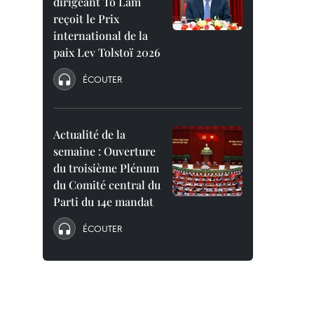
dirigeant To Lam
reçoit le Prix
international de la
paix Lev Tolstoï 2026
ÉCOUTER
Actualité de la
semaine : Ouverture
du troisième Plénum
du Comité central du
Parti du 14e mandat
ÉCOUTER