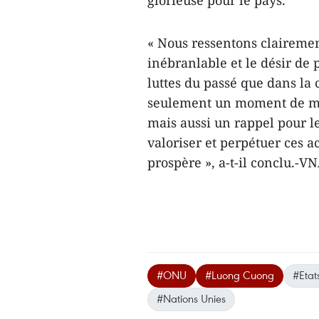
glorieuse pour le pays.
« Nous ressentons clairement
inébranlable et le désir de
luttes du passé que dans la 
seulement un moment de mém
mais aussi un rappel pour l
valoriser et perpétuer ces a
prospère », a-t-il conclu.-V
#ONU
#Luong Cuong
#Etat
#Nations Unies