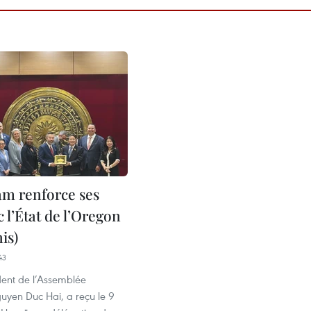
am renforce ses
c l’État de l’Oregon
is)
43
dent de l’Assemblée
uyen Duc Hai, a reçu le 9