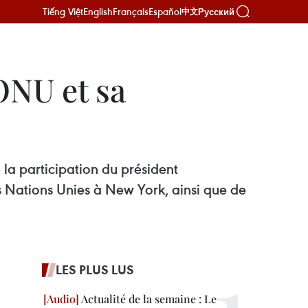
Tiếng Việt
English
Français
Español
Русский
中文
’ONU et sa
a participation du président
 Nations Unies à New York, ainsi que de
LES PLUS LUS
Actualité de la semaine : Le