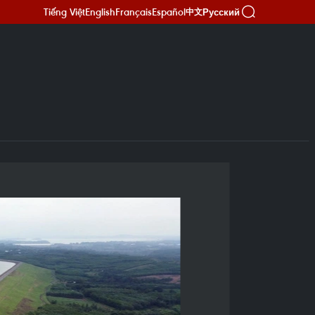
Tiếng Việt
English
Français
Español
Русский
中文