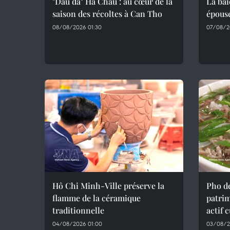
"Dâu da" Ha Chau : au cœur de la
La bai
saison des récoltes à Can Tho
épous
08/08/2026 01:30
07/08/2
Hô Chi Minh-Ville préserve la
Pho d
flamme de la céramique
patrim
traditionnelle
actif 
04/08/2026 01:00
03/08/2