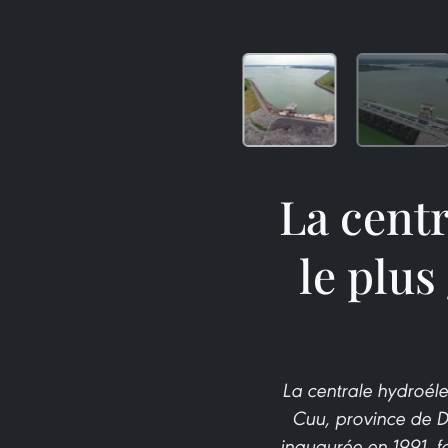
La centr
le plus
La centrale hydroélec
Cuu, province de Do
inaugurée en 1991, 