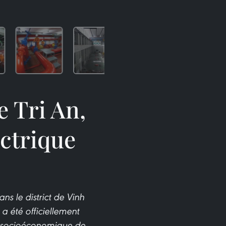
e Tri An,
ectrique
ns le district de Vinh
a été officiellement
t socioéconomique de