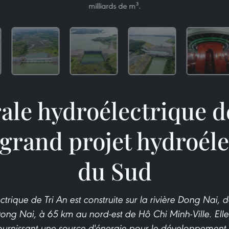
milliards de m³.
ale hydroélectrique d
 grand projet hydroél
du Sud
trique de Tri An est construite sur la rivière Dong Nai, da
ng Nai, à 65 km au nord-est de Hô Chi Minh-Ville. Elle 
fournissant une source d'énergie pour le développemen