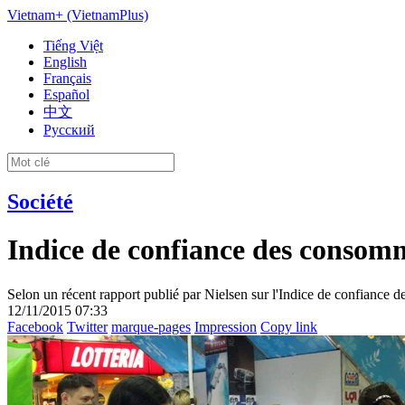
Vietnam+ (VietnamPlus)
Tiếng Việt
English
Français
Español
中文
Русский
Société
Indice de confiance des consom
Selon un récent rapport publié par Nielsen sur l'Indice de confiance
12/11/2015 07:33
Facebook
Twitter
marque-pages
Impression
Copy link