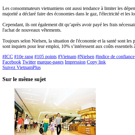
Les consommateurs vietnamiens ont aussi tendance à limiter les dépens
majorité a déclaré faire des économies dans le gaz, l'électricité et les
Cependant, ils ont également dit qu’après avoir payé les frais nécessai
l'achat de nouveaux vêtements.
Toujours selon Nielsen, la situation de l'économie et la santé sont
sont inquiets pour leur emploi, 10% s’intéressent aux coûts essentiels à
#ICC
#10e rang
#105 points
#Vietnam
#Nielsen
#indice de confiance
Facebook
Twitter
marque-pages
Impression
Copy link
Suivez VietnamPlus
Sur le même sujet