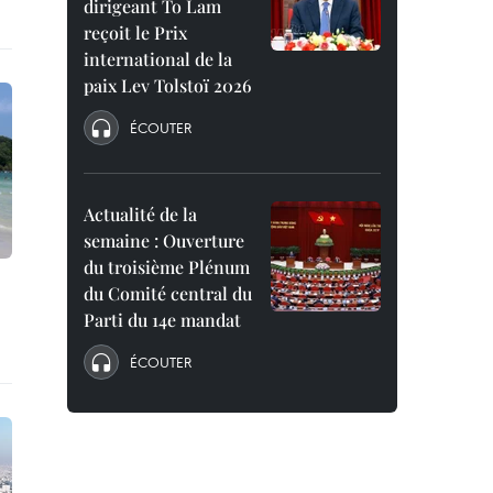
dirigeant To Lam
reçoit le Prix
international de la
paix Lev Tolstoï 2026
ÉCOUTER
Actualité de la
semaine : Ouverture
du troisième Plénum
du Comité central du
Parti du 14e mandat
ÉCOUTER