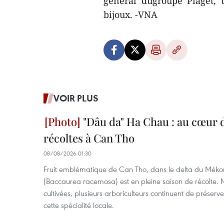
général dugroupe Piaget,
bijoux. -VNA
VOIR PLUS
"Dâu da" Ha Chau : au cœur d
récoltes à Can Tho
08/08/2026 01:30
Fruit emblématique de Can Tho, dans le delta du Méko
(Baccaurea racemosa) est en pleine saison de récolte. M
cultivées, plusieurs arboriculteurs continuent de préserve
cette spécialité locale.