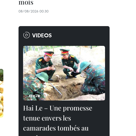
mois
08/08/2026 00:30
VIDEOS
Hai Le – Une promesse
tenue envers les
camarades tombés au