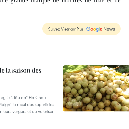
 une grande marque de montres de luxe et de
Suivez VietnamPlus
e la saison des
ng, le "dâu da" Ha Chau
algré le recul des superficies
r leurs vergers et de valoriser