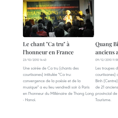
Le chant "Ca tru" à
Quang Bi
l'honneur en France
anciens a
23/10/2010 14:43
09/12/2010 11:5
Une soirée de Ca tru (chants des
Les troupes d
courtisanes) intitulée "Ca tru:
courtisanes)
convergence de la poésie et de la
Binh (Centre)
musique" a eu lieu vendredi soir à Paris
de 21 anciens 
en l'honneur du Millénaire de Thang Long
provincial de
- Hanoi.
Tourisme.