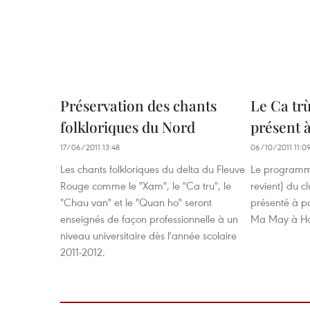
Préservation des chants
Le Ca trù
folkloriques du Nord
présent 
17/06/2011 13:48
06/10/2011 11:0
Les chants folkloriques du delta du Fleuve
Le programme 
Rouge comme le "Xam", le "Ca tru", le
revient) du c
"Chau van" et le "Quan ho" seront
présenté à pa
enseignés de façon professionnelle à un
Ma May à Ha
niveau universitaire dès l'année scolaire
2011-2012.