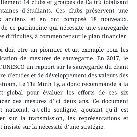
lement 14 clubs et groupes de Ca trù ​totalisant
taines d’étudiants. Ces clubs préservent une
ses anciens et en ont composé 18 nouveaux.
 de ce patrimoine qui nécessit​e une sauvegarde
s difficultés, à commencer sur le plan financier.
oi doit être un pionnier et un exemple pour les
plication de mesures de sauvegarde. En 2017, le
l’UNESCO un rapport sur la sauvegarde du chant
ntre d’études et de développement des valeurs des
ietnam, Le Thi Minh Ly, a donc recommandé à la
rt global pour évaluer les efforts de ces six
ncer des mesures d’ici deux ans. Ce document
 national, a-t-elle souligné, ajoutant qu’il est
er sur la transmission, les représentations et
 insisté sur la nécessité d’une stratégie.