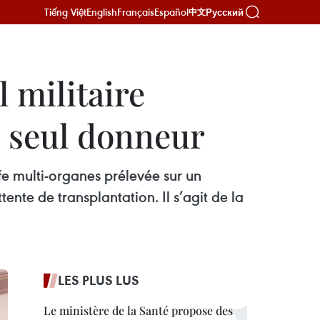
Tiếng Việt
English
Français
Español
Русский
中文
l militaire
un seul donneur
fe multi-organes prélevée sur un
ente de transplantation. Il s’agit de la
LES PLUS LUS
Le ministère de la Santé propose des