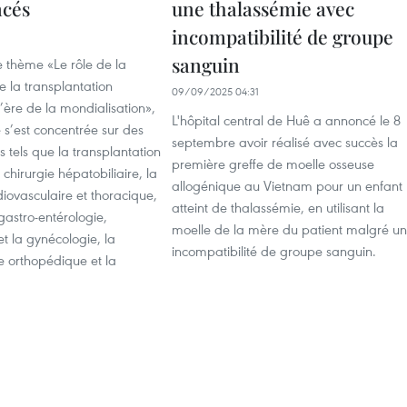
ncés
une thalassémie avec
incompatibilité de groupe
sanguin
e thème «Le rôle de la
de la transplantation
09/09/2025 04:31
’ère de la mondialisation»,
L'hôpital central de Huê a annoncé le 8
 s’est concentrée sur des
septembre avoir réalisé avec succès la
 tels que la transplantation
première greffe de moelle osseuse
 chirurgie hépatobiliaire, la
allogénique au Vietnam pour un enfant
diovasculaire et thoracique,
atteint de thalassémie, en utilisant la
 gastro-entérologie,
moelle de la mère du patient malgré u
et la gynécologie, la
incompatibilité de groupe sanguin.
e orthopédique et la