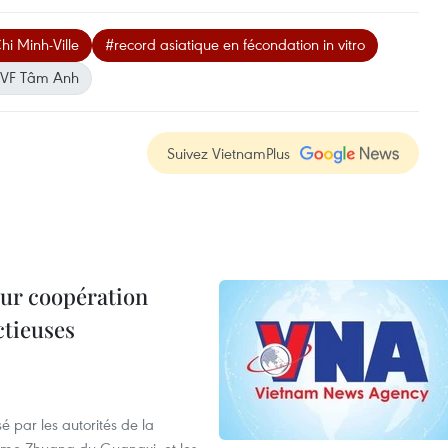
i Minh-Ville
#record asiatique en fécondation in vitro
IVF Tâm Anh
Suivez VietnamPlus
leur coopération
ctieuses
é par les autorités de la