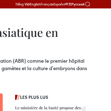
Tiếng Việt
English
Français
Español
Русский
中文
asiatique en
sation (ABR) comme le premier hôpital
e gamètes et la culture d’embryons dans
LES PLUS LUS
Le ministère de la Santé propose des