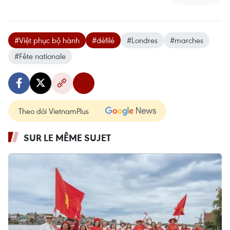
#Việt phục bộ hành
#défilé
#Londres
#marches
#Fête nationale
Theo dõi VietnamPlus
SUR LE MÊME SUJET