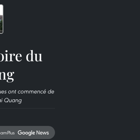
ire du
ang
iques ont commencé de
Dai Quang
namPlus