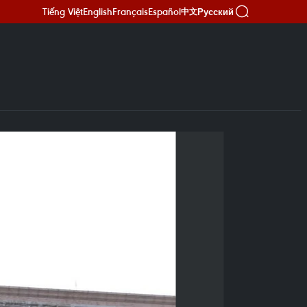
Tiếng Việt
English
Français
Español
Русский
中文