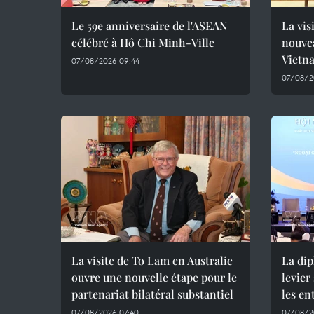
Le 59e anniversaire de l'ASEAN
La vis
célébré à Hô Chi Minh-Ville
nouvea
Vietn
07/08/2026 09:44
07/08/2
La visite de To Lam en Australie
La di
ouvre une nouvelle étape pour le
levier
partenariat bilatéral substantiel
les en
07/08/2026 07:40
07/08/2