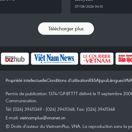
07/08/2026 04:10
Télécharger plus
Propriété intellectuelle
Conditions d'utilisation
RSS
Appui
Langues
VN
Permis de publication: 1374/GP-BTTTT délivré le 11 septembre 2008 
Communication.
Tél: (024) 39411349 - (024) 39411348, Fax: (024) 39411348
E-mail:
vietnamplus@vnanet.vn
© Droits d'auteur du VietnamPlus, VNA. La reproduction sans la per