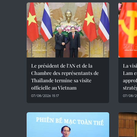
Le président de l'AN et de la
La vis
Chambre des représentants de
Lam en
Thaïlande termine sa visite
approf
officielle au Vietnam
straté
07/08/2026 15:17
07/08/20