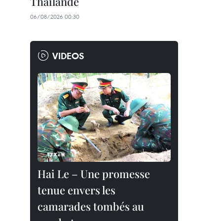
Thaïlande
06/08/2026 00:30
VIDEOS
Hai Le – Une promesse
tenue envers les
camarades tombés au