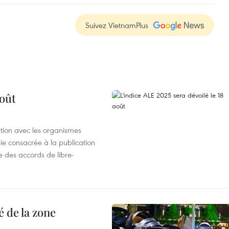
Suivez VietnamPlus
août
ation avec les organismes
e consacrée à la publication
e des accords de libre-
 de la zone