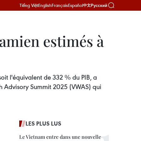
Tiếng Việt
English
Français
Español
Русский
中文
namien estimés à
soit l'équivalent de 332 % du PIB, a
alth Advisory Summit 2025 (VWAS) qui
LES PLUS LUS
Le Vietnam entre dans une nouvelle