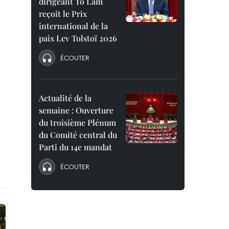
dirigeant To Lam
reçoit le Prix
international de la
paix Lev Tolstoï 2026
ÉCOUTER
Actualité de la
semaine : Ouverture
du troisième Plénum
du Comité central du
Parti du 14e mandat
ÉCOUTER