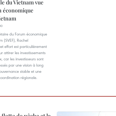
ale du Vietnam vue
m économique
ietnam
30
rétaire du Forum économique
am (SVEF), Rachel
et effort est particulièrement
r attirer les investissements
, car les investisseurs sont
essés par une vision à long
ouvernance stable et une
oordination régionale.
flotte de pêche et la