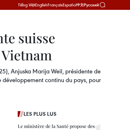
Tiếng Việt
English
Français
Español
Русский
中文
nte suisse
u Vietnam
5), Anjuska Marija Weil, présidente de
 le développement continu du pays, pour
LES PLUS LUS
Le ministère de la Santé propose des