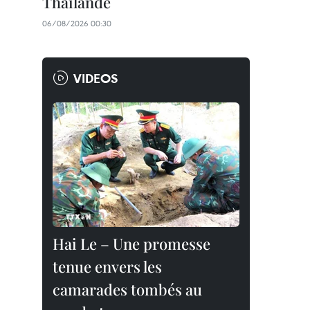
Thaïlande
06/08/2026 00:30
VIDEOS
Hai Le – Une promesse
tenue envers les
camarades tombés au