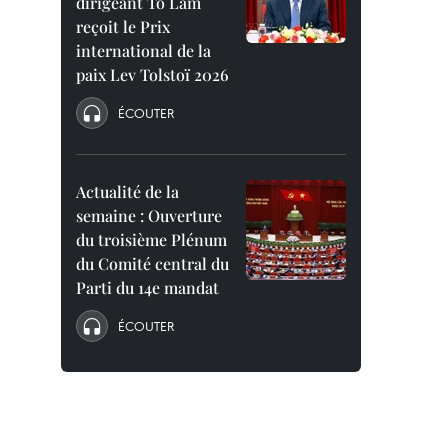
dirigeant To Lam
reçoit le Prix
international de la
paix Lev Tolstoï 2026
ÉCOUTER
Actualité de la
semaine : Ouverture
du troisième Plénum
du Comité central du
Parti du 14e mandat
ÉCOUTER