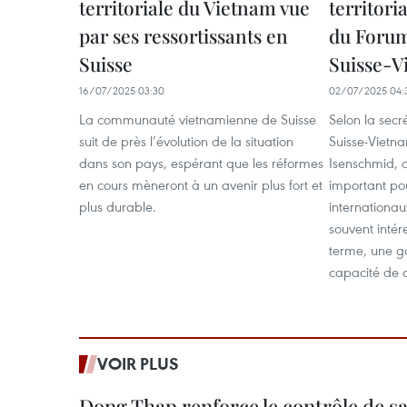
territoriale du Vietnam vue
territori
par ses ressortissants en
du Foru
Suisse
Suisse-V
16/07/2025 03:30
02/07/2025 04:
La communauté vietnamienne de Suisse
Selon la sec
suit de près l’évolution de la situation
Suisse-Vietn
dans son pays, espérant que les réformes
Isenschmid, c
en cours mèneront à un avenir plus fort et
important pou
plus durable.
internationaux
souvent intér
terme, une g
capacité de c
VOIR PLUS
Dong Thap renforce le contrôle de sa 