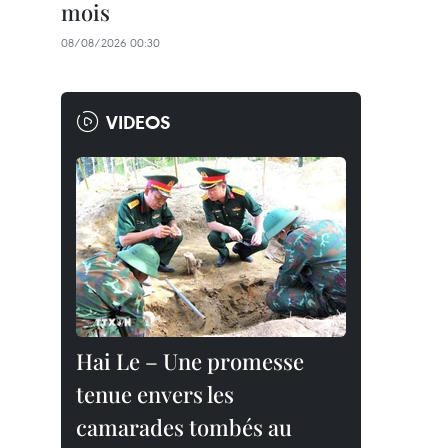
mois
08/08/2026 00:30
VIDEOS
Hai Le – Une promesse
tenue envers les
camarades tombés au