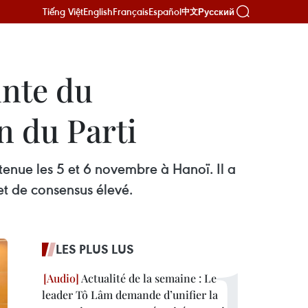
Tiếng Việt
English
Français
Español
Русский
中文
inte du
n du Parti
enue les 5 et 6 novembre à Hanoï. Il a
et de consensus élevé.
LES PLUS LUS
Actualité de la semaine : Le
leader Tô Lâm demande d’unifier la