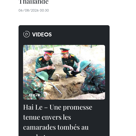
Thaïlande
06/08/2026 00:30
VIDEOS
Hai Le – Une promesse
tenue envers les
camarades tombés au