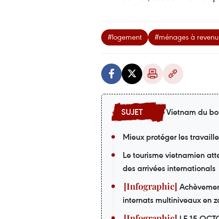
#logement
#ménages à revenu 
Vietnam du bo
Mieux protéger les travaill
Le tourisme vietnamien att
des arrivées internationals
Achèvement 
internats multiniveaux en z
LE 15 OCT