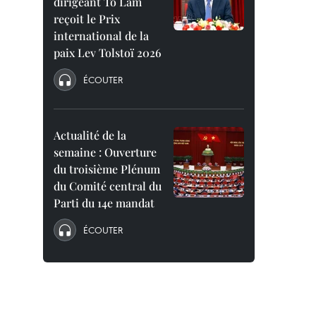
dirigeant To Lam
reçoit le Prix
international de la
paix Lev Tolstoï 2026
ÉCOUTER
Actualité de la
semaine : Ouverture
du troisième Plénum
du Comité central du
Parti du 14e mandat
ÉCOUTER