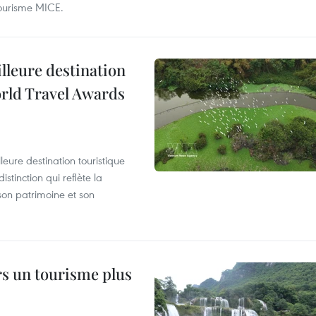
e tourisme MICE.
illeure destination
orld Travel Awards
leure destination touristique
tinction qui reflète la
son patrimoine et son
rs un tourisme plus