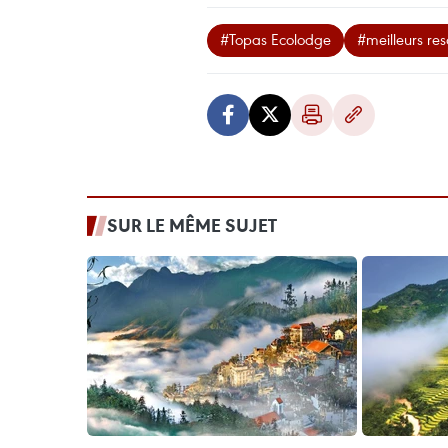
#Topas Ecolodge
#meilleurs res
SUR LE MÊME SUJET