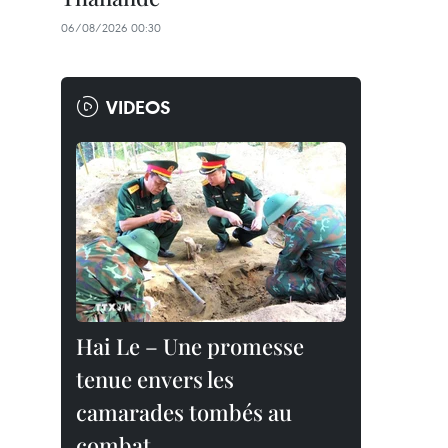
06/08/2026 00:30
VIDEOS
Hai Le – Une promesse
tenue envers les
camarades tombés au
combat