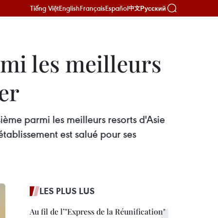
Tiếng Việt
English
Français
Español
Русский
中文
mi les meilleurs
er
ième parmi les meilleurs resorts d'Asie
tablissement est salué pour ses
LES PLUS LUS
Au fil de l’"Express de la Réunification"