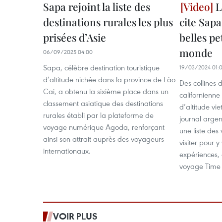
Sapa rejoint la liste des
L
destinations rurales les plus
cite Sapa
prisées d’Asie
belles pet
monde
06/09/2025 04:00
Sapa, célèbre destination touristique
19/03/2024 01:
d’altitude nichée dans la province de Lào
Des collines 
Cai, a obtenu la sixième place dans un
californienne
classement asiatique des destinations
d’altitude vi
rurales établi par la plateforme de
journal argen
voyage numérique Agoda, renforçant
une liste des 
ainsi son attrait auprès des voyageurs
visiter pour y
internationaux.
expériences,
voyage Time
VOIR PLUS