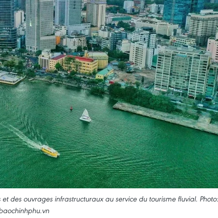
et des ouvrages infrastructuraux au service du tourisme fluvial. Photo
baochinhphu.vn