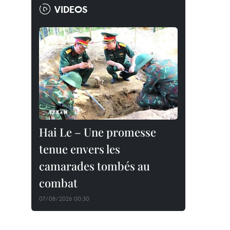
VIDEOS
Hai Le – Une promesse
tenue envers les
camarades tombés au
combat
07/08/2026 00:30